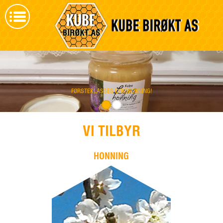
FØRSTEKLASSES LYNGHONNING!
VI TILBYR
HONNING