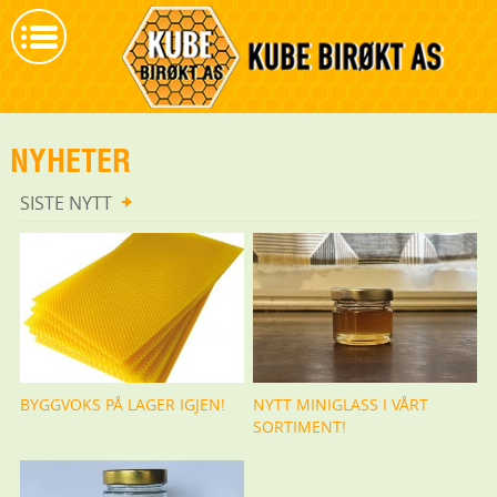
NYHETER
SISTE NYTT
BYGGVOKS PÅ LAGER IGJEN!
NYTT MINIGLASS I VÅRT
SORTIMENT!