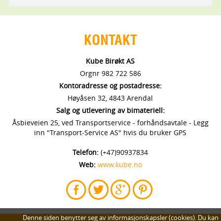
KONTAKT
Kube Birøkt AS
Orgnr 982 722 586
Kontoradresse og postadresse:
Høyåsen 32, 4843 Arendal
Salg og utlevering av bimateriell:
Åsbieveien 25, ved Transportservice - forhåndsavtale - Legg
inn "Transport-Service AS" hvis du bruker GPS
Telefon:
(+47)90937834
Web:
www.kube.no
Denne siden benytter seg av informasjonskapsler (cookies). Du kan