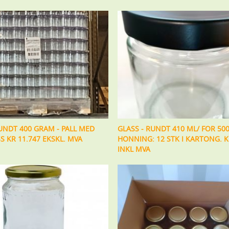
RUNDT 400 GRAM - PALL MED
GLASS - RUNDT 410 ML/ FOR 50
S KR 11.747 EKSKL. MVA
HONNING: 12 STK I KARTONG. K
INKL MVA