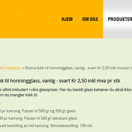
HJEM
OM OSS
PRODUKTE
»
Emballasje
» Ekstra lokk til honningglass, vanlig - svart Kr 2,50 inkl mva pr 
kk til honningglass, vanlig - svart Kr 2,50 inkl mva pr stk
 alltid inkludert i våre glasspriser. Har du bestilt glass behøver du altså ikke be
om du mangler lokk til.
:
pr kartong. Passer til 500 gr og 950 gr glass
0 pr kartong. Passer til 500 gr sekskant glass
ed bestilling av hel kartong. Minstebestilling: 100 stk.