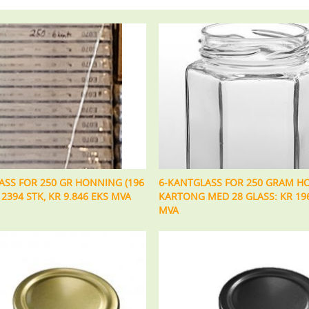
ASS FOR 250 GR HONNING (196
6-KANTGLASS FOR 250 GRAM H
L 2394 STK, KR 9.846 EKS MVA
KARTONG MED 28 GLASS: KR 196
MVA