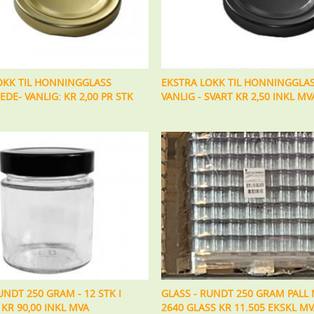
OKK TIL HONNINGGLASS
EKSTRA LOKK TIL HONNINGGLAS
DE- VANLIG: KR 2,00 PR STK
VANLIG - SVART KR 2,50 INKL MV
UNDT 250 GRAM - 12 STK I
GLASS - RUNDT 250 GRAM PALL
KR 90,00 INKL MVA
2640 GLASS KR 11.505 EKSKL M