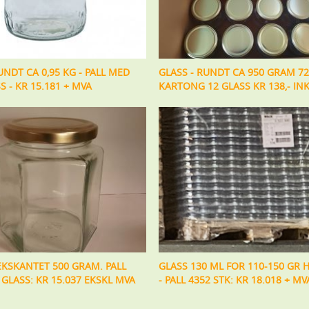
UNDT CA 0,95 KG - PALL MED
GLASS - RUNDT CA 950 GRAM 72
S - KR 15.181 + MVA
KARTONG 12 GLASS KR 138,- INK
SEKSKANTET 500 GRAM. PALL
GLASS 130 ML FOR 110-150 GR
GLASS: KR 15.037 EKSKL MVA
- PALL 4352 STK: KR 18.018 + MV