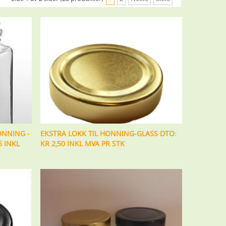
ONNING -
EKSTRA LOKK TIL HONNING-GLASS DTO:
 INKL
KR 2,50 INKL MVA PR STK