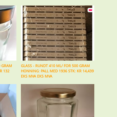
0 GRAM
GLASS - RUNDT 410 ML/ FOR 500 GRAM
R 132
HONNING: PALL MED 1936 STK: KR 14,439
EKS MVA EKS MVA