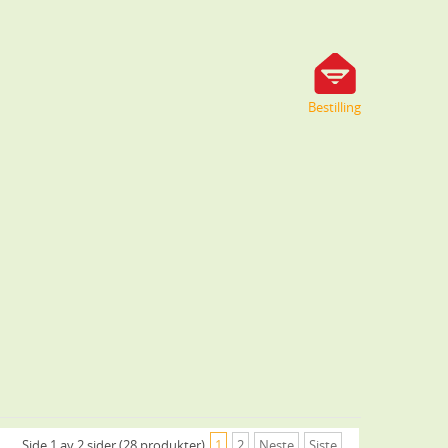
Bestilling
Side 1 av 2 sider (28 produkter)
1
2
Neste
Siste