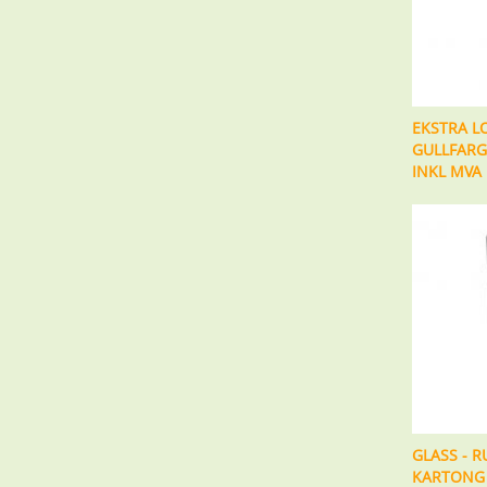
EKSTRA L
GULLFARGE
INKL MVA
GLASS - R
KARTONG 