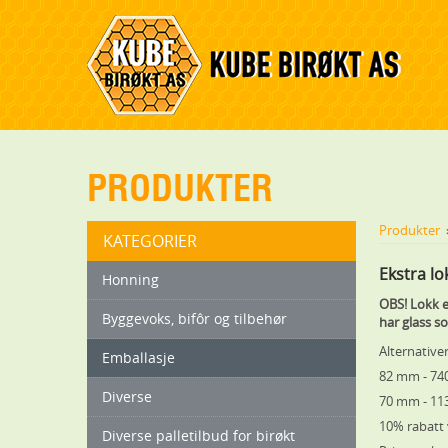
PRODUKTER
Produkter
KATEGORIER
Ekstra lo
Honning
OBS! Lokk er
Byggevoks, bifôr og tilbehør
har glass s
Alternativer
Emballasje
82 mm - 740 
Diverse
70 mm - 113
10% rabatt v
Diverse palletilbud for birøkt