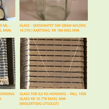
0 ML -
GLASS - SEKSKANTET 500 GRAM M/LOKK.
L MVA)
16 STK I KARTONG: KR 184 INKL MVA
 HONNING
GLASS FOR 0,5 KG HONNING. - PALL 1936
A
GLASS KR 10.778 EKSKL MVA
(MIDLERTIDIG UTSOLGT)