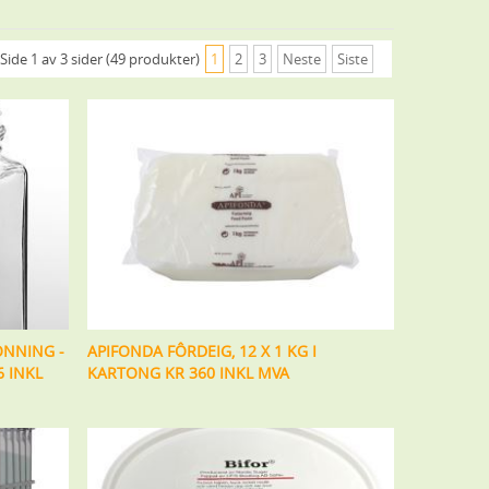
Side 1 av 3 sider (49 produkter)
1
2
3
Neste
Siste
ONNING -
APIFONDA FÔRDEIG, 12 X 1 KG I
 INKL
KARTONG KR 360 INKL MVA