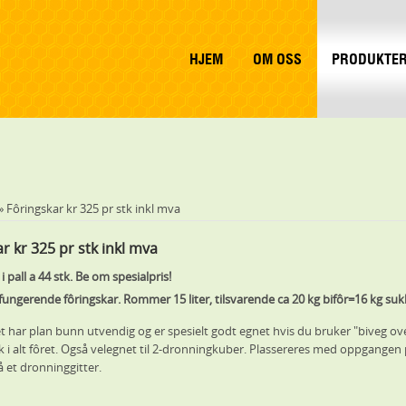
HJEM
OM OSS
PRODUKTE
 Fôringskar kr 325 pr stk inkl mva
r kr 325 pr stk inkl mva
i pall a 44 stk. Be om spesialpris!
lfungerende fôringskar. Rommer 15 liter, tilsvarende ca 20 kg bifôr=16 kg su
t har plan bunn utvendig og er spesielt godt egnet hvis du bruker "biveg ove
ak i alt fôret. Også velegnet til 2-dronningkuber. Plassereres med oppgangen
å et dronninggitter.