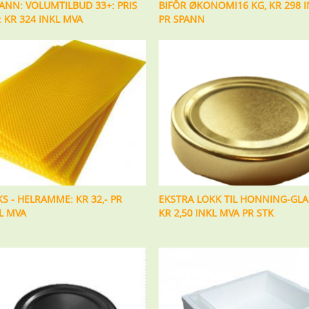
PANN: VOLUMTILBUD 33+: PRIS
BIFÔR ØKONOMI16 KG, KR 298 
 KR 324 INKL MVA
PR SPANN
S - HELRAMME: KR 32,- PR
EKSTRA LOKK TIL HONNING-GLA
KL MVA
KR 2,50 INKL MVA PR STK