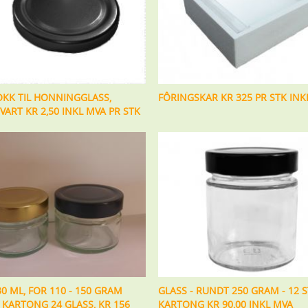
OKK TIL HONNINGGLASS,
FÔRINGSKAR KR 325 PR STK INK
SVART KR 2,50 INKL MVA PR STK
30 ML, FOR 110 - 150 GRAM
GLASS - RUNDT 250 GRAM - 12 S
KARTONG 24 GLASS, KR 156
KARTONG KR 90,00 INKL MVA