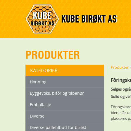
PRODUKTER
Produkter
»
KATEGORIER
Fôringska
Honning
Selges også 
Byggevoks, bifôr og tilbehør
Solid og ve
Emballasje
Fôringskare
biene får t
Diverse
plasseres p
Diverse palletilbud for birøkt