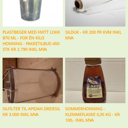
PLASTBEGER MED HVITT LOKK
SILDUK - KR 200 PR KVM INKL
870 ML - FOR ÉN KILO
MVA
HONNING - PAKKETILBUD 450
STK KR 2.790 INKL MVA
SILFILTER TIL APIDAN DREIESIL
SOMMERHONNING -
KR 3.000 INKL MVA
KLEMMEFLASKE 0,35 KG - KR
100,- INKL MVA