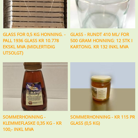
GLASS FOR 0,5 KG HONNING. -
GLASS - RUNDT 410 ML/ FOR
PALL 1936 GLASS KR 10.778
500 GRAM HONNING: 12 STK I
EKSKL MVA (MIDLERTIDIG
KARTONG. KR 132 INKL MVA
UTSOLGT)
SOMMERHONNING -
SOMMERHONNING - KR 115 PR
KLEMMEFLASKE 0,35 KG - KR
GLASS (0,5 KG)
100,- INKL MVA