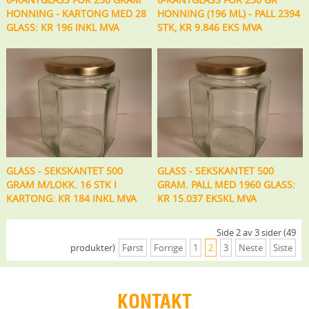
HONNING - KARTONG MED 28
HONNING (196 ML) - PALL 2394
GLASS: KR 196 INKL MVA
STK, KR 9.846 EKS MVA
GLASS - SEKSKANTET 500
GLASS - SEKSKANTET 500
GRAM M/LOKK. 16 STK I
GRAM. PALL MED 1960 GLASS:
KARTONG: KR 184 INKL MVA
KR 15.037 EKSKL MVA
Side 2 av 3 sider (49
produkter)
Først
Forrige
1
2
3
Neste
Siste
KONTAKT