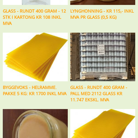
GLASS - RUNDT 400 GRAM - 12
LYNGHONNING - KR 115,- INKL
STK I KARTONG KR 108 INKL
MVA PR GLASS (0,5 KG)
MVA
BYGGEVOKS - HELRAMME.
GLASS - RUNDT 400 GRAM -
PAKKE 5 KG: KR 1700 INKL MVA
PALL MED 2112 GLASS KR
11.747 EKSKL. MVA