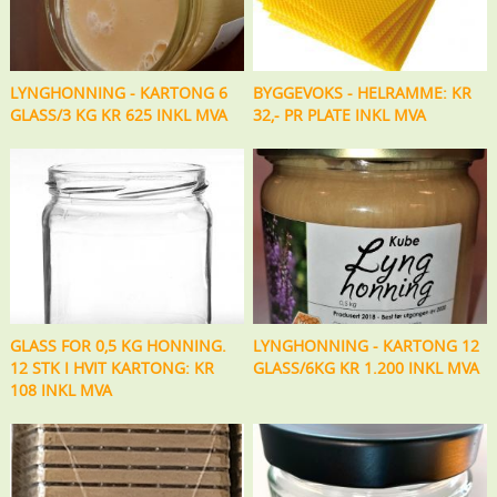
LYNGHONNING - KARTONG 6
BYGGEVOKS - HELRAMME: KR
GLASS/3 KG KR 625 INKL MVA
32,- PR PLATE INKL MVA
GLASS FOR 0,5 KG HONNING.
LYNGHONNING - KARTONG 12
12 STK I HVIT KARTONG: KR
GLASS/6KG KR 1.200 INKL MVA
108 INKL MVA