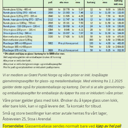
Vi er medlem av Grønt Punkt Norge og våre priser er inkl. lovpålagte
gjenvinningsavgifter for glass- og metallemballasje. Med virkning fra 1.1.2025
gjelder dette også for plastemballasje og kartong. Det vil si at alle gjenvinnings-
og emballasjeavgifter for emballasje du kjøper fra oss er inkludert i våre priser.
Våre priser gjelder glass med lokk. Ønsker du å kjøpe glass uten lokk,
eller bare lokk, kan vi også levere det. Ta kontakt for tilbud.
Små og store bestillinger kan etter avtale hentes fra vårt lager,
Åsbieveien 25, Stoa i Arendal.
Forsendelse:
Glassemballasje sendes normalt bare ved
kjøp av hel pall