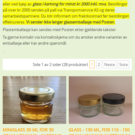
eller ved kjøp av
glass i kartong for minst kr 2000 inkl. mva
. Bestillinger
på over kr 2000 sendes på pall via Transportservice AS og deres
samarbeidspartnere. Du blir informert om fraktkostnad før bestillingen
effektureres.
Vi sender ikke lenger glassemballasje med Posten.
Plastemballasje kan sendes med Posten etter gjeldende takster.
Ta gjerne kontakt via kontaktskjema om du ønsker andre varianter av
emballasje eller har andre spørsmål.
.
Side 1 av 2 sider (28 produkter)
1
2
Neste
Siste
MINIGLASS 30 ML FOR 30
GLASS - 130 ML, FOR 110 - 150