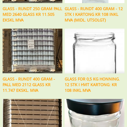
GLASS - RUNDT 250 GRAM PALL
GLASS - RUNDT 400 GRAM - 12
MED 2640 GLASS KR 11.505
STK I KARTONG KR 108 INKL
EKSKL MVA
MVA (MIDL. UTSOLGT)
GLASS - RUNDT 400 GRAM -
GLASS FOR 0,5 KG HONNING.
PALL MED 2112 GLASS KR
12 STK I HVIT KARTONG: KR
11.747 EKSKL. MVA
108 INKL MVA