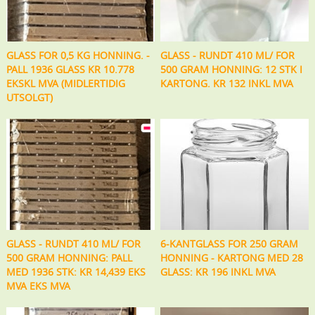
GLASS FOR 0,5 KG HONNING. -
GLASS - RUNDT 410 ML/ FOR
PALL 1936 GLASS KR 10.778
500 GRAM HONNING: 12 STK I
EKSKL MVA (MIDLERTIDIG
KARTONG. KR 132 INKL MVA
UTSOLGT)
GLASS - RUNDT 410 ML/ FOR
6-KANTGLASS FOR 250 GRAM
500 GRAM HONNING: PALL
HONNING - KARTONG MED 28
MED 1936 STK: KR 14,439 EKS
GLASS: KR 196 INKL MVA
MVA EKS MVA