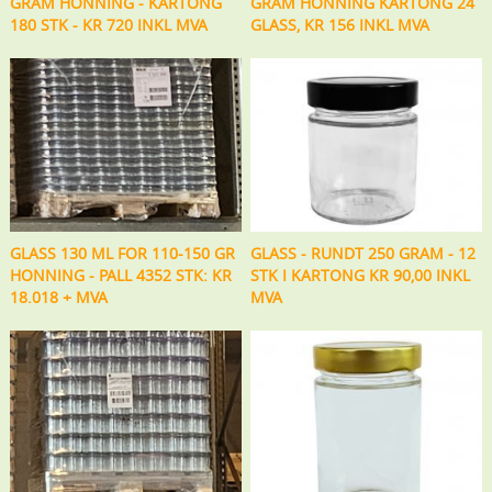
GRAM HONNING - KARTONG
GRAM HONNING KARTONG 24
180 STK - KR 720 INKL MVA
GLASS, KR 156 INKL MVA
GLASS 130 ML FOR 110-150 GR
GLASS - RUNDT 250 GRAM - 12
HONNING - PALL 4352 STK: KR
STK I KARTONG KR 90,00 INKL
18.018 + MVA
MVA